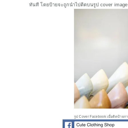
ทันที โดยป้ายจะถูกนำไปติดบนรูป cover image ขอ
รูป Cover Facebook เมื่อติดป้ายกา