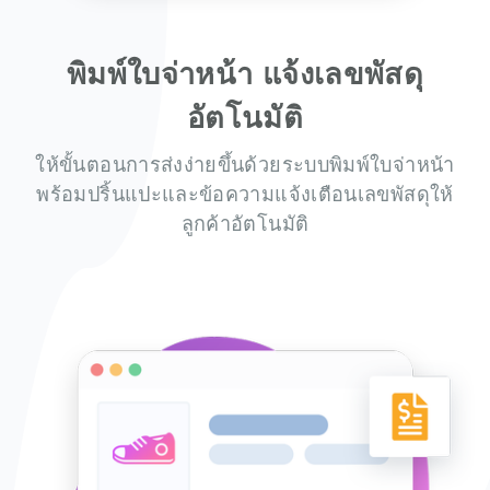
พิมพ์ใบจ่าหน้า แจ้งเลขพัสดุ
อัตโนมัติ
ให้ขั้นตอนการส่งง่ายขึ้นด้วยระบบพิมพ์ใบจ่าหน้า
พร้อมปริ้นแปะและข้อความแจ้งเตือนเลขพัสดุให้
ลูกค้าอัตโนมัติ