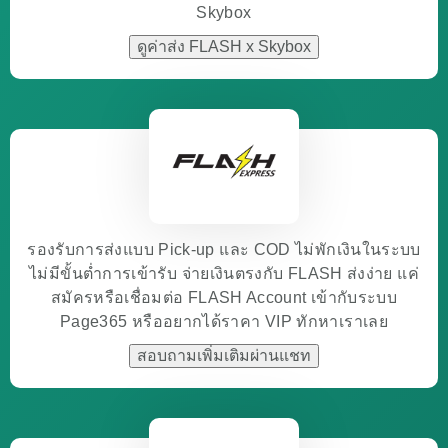
Skybox
ดูค่าส่ง FLASH x Skybox
รองรับการส่งแบบ Pick-up และ COD ไม่พักเงินในระบบ
ไม่มีขั้นต่ำการเข้ารับ จ่ายเงินตรงกับ FLASH ส่งง่าย แค่
สมัครหรือเชื่อมต่อ FLASH Account เข้ากับระบบ
Page365 หรืออยากได้ราคา VIP ทักหาเราเลย
สอบถามเพิ่มเติมผ่านแชท