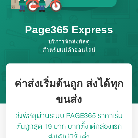
Page365 Express
บริการจัดส่งพัสดุ
สำหรับแม่ค้าออนไลน์
ค่าส่งเริ่มต้นถูก ส่งได้ทุก
ขนส่ง
ส่งพัสดุผ่านระบบ PAGE365 ราคาเริ่ม
ต้นถูกสุด 19 บาท บาทตั้งแต่กล่องแรก
ส่งได้ไม่มีขั้นต่ำ