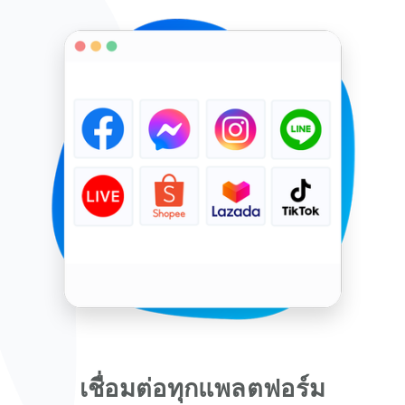
เชื่อมต่อทุกแพลตฟอร์ม