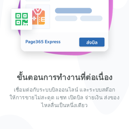
ขั้นตอนการทำงานที่ต่อเนื่อง
เชื่อมต่อกับระบบบิลออนไลน์ และระบบสต๊อก
ให้การขายไม่สะดุด แชท เปิดบิล จ่ายเงิน ส่งของ
ไหลลื่นเป็นหนึ่งเดียว