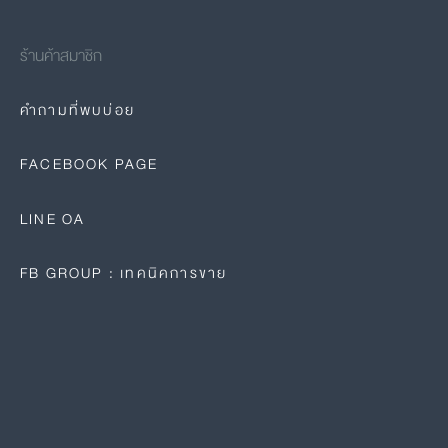
ร้านค้าสมาชิก
คำถามที่พบบ่อย
FACEBOOK PAGE
LINE OA
FB GROUP : เทคนิคการขาย