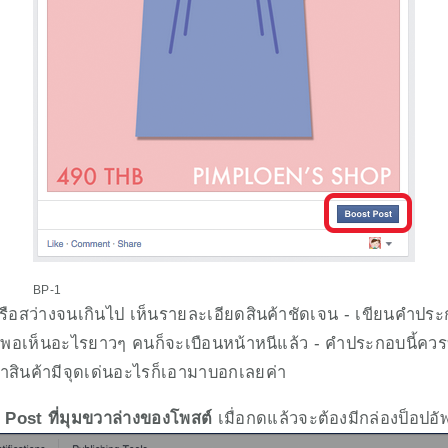
BP-1
ืดหรือสว่างจนเกินไป เห็นรายละเอียดสินค้าชัดเจน - เขียนคำปร
ะพอเห็นอะไรยาวๆ คนก็จะเบือนหน้าหนีแล้ว - คำประกอบนี้ควร
้าสินค้ามีจุดเด่นอะไรก็เอามาบอกเลยค่า
st Post ที่มุมขวาล่างของโพสต์
 เมื่อกดแล้วจะต้องมีกล่องป็อปอัพ