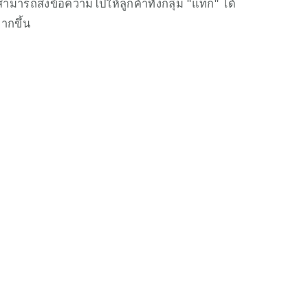
มารถส่งข้อความไปให้ลูกค้าทั้งกลุ่ม "แท็ก" ได้
ากขึ้น 