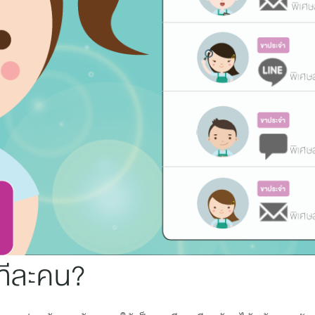
บทีละคน?