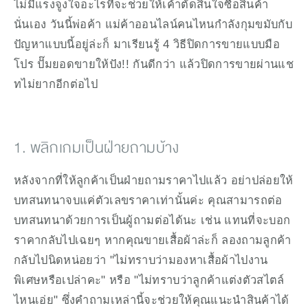
ไม่มีแรงจูงใจอะไรที่จะช่วยให้เค้าตัดสินใจซื้อสินค้า
นั่นเอง วันนี้พ่อค้า แม่ค้าออนไลน์คนไหนกำลังกุมขมับกับ
ปัญหาแบบนี้อยู่ล่ะก็ มาเรียนรู้ 4 วิธีปิดการขายแบบมือ
โปร ปั๊มยอดขายให้ปัง!! กันดีกว่า แล้วปิดการขายผ่านแช
ทไม่ยากอีกต่อไป
1. พลิกเกมเป็นฝ่ายถามบ้าง
หลังจากที่ให้ลูกค้าเป็นฝ่ายถามราคาไปแล้ว อย่าปล่อยให้
บทสนทนาจบแค่ตัวเลขราคาเท่านั้นค่ะ คุณสามารถต่อ
บทสนทนาด้วยการเป็นผู้ถามต่อได้นะ เช่น แทนที่จะบอก
ราคากลับไปเฉยๆ หากคุณขายเสื้อผ้าล่ะก็ ลองถามลูกค้า
กลับไปนิดหน่อยว่า "ไม่ทราบว่ามองหาเสื้อผ้าไปงาน
พิเศษหรือเปล่าคะ" หรือ "ไม่ทราบว่าลูกค้าแต่งตัวสไตล์
ไหนเอ่ย" ซึ่งคำถามเหล่านี้จะช่วยให้คุณแนะนำสินค้าได้