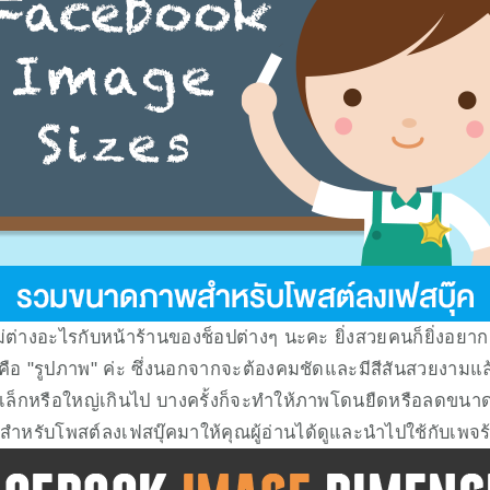
่ต่างอะไรกับหน้าร้านของช็อปต่างๆ นะคะ ยิ่งสวยคนก็ยิ่งอยากเข้า
ือ "รูปภาพ" ค่ะ ซึ่งนอกจากจะต้องคมชัดและมีสีสันสวยงามแล้
ี่เล็กหรือใหญ่เกินไป บางครั้งก็จะทำให้ภาพโดนยืดหรือลดขนาดจ
รับโพสต์ลงเฟสบุ๊คมาให้คุณผู้อ่านได้ดูและนำไปใช้กับเพจร้