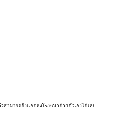
บแล้วสามารถยิงแอดลงโฆษณาด้วยตัวเองได้เลย