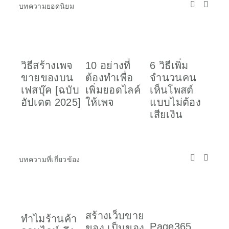
บทความยอดนิยม
วิธีสร้างเพจ
10 อย่างที่
6 วิธีเพิ่ม
วิธ
ขายของบน
ต้องทำเพื่อ
จำนวนคน
เพจ
เฟสบุ๊ค [ฉบับ
เพิ่มยอดไลค์
เห็นโพสต์
อั
อัปเดต 2025]
ให้เพจ
แบบไม่ต้อง
ค้น
เสียเงิน
(F
SE
บทความที่เกี่ยวข้อง
สร้างเว็บขาย
ทำไมร้านค้า
ร้า
Page365
ของ เป็นของ