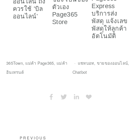
ออนไลน์ ถึง
ออ
Express
ตัวเอง
ควรใช้ 'บิล
ชำ
บริการส่ง
Page365
ออนไลน์'
สิน
พัสดุ แจ้งเลข
Store
บั
พัสดุให้ลูกค้า
อัตโนมัติ
365Town
,
แม่ค้า Page365
,
แม่ค้า
แชทบอท
,
ขายของออนไลน์
,
อินเทรนด์
Chatbot
PREVIOUS