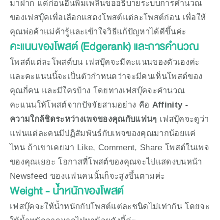
มาฝาก แต่ก่อนอื่นพิมเพลินขออธิบายระบบการคำนวณ
ของเฟสบุ๊คเพื่อเลือกแสดงโพสต์แต่ละโพสต์ก่อน เพื่อให้
คุณพ่อค้าแม่ค้ารู้และเข้าใจวิธีแก้ปัญหาได้ดีขึ้นค่ะ  
คะแนนของโพสต์ (Edgerank) และการคำนวณ
โพสต์แต่ละโพสต์บน เฟสบุ๊คจะมีคะแนนของตัวเองค่ะ 
และคะแนนนี้จะเป็นตัวกำหนดว่าจะมีคนเห็นโพสต์ของ
คุณกี่คน และมีใครบ้าง โดยทางเฟสบุ๊คจะคำนวณ
คะแนนให้โพสต์จากปัจจัยสามอย่าง คือ 
Affinity - 
ความใกล้ชิดระหว่างเพจของคุณกับแฟนๆ
 เฟสบุ๊คจะดูว่า
แฟนแต่ละคนมีปฏิสัมพันธ์กับเพจของคุณมากน้อยแค่
ไหน ถ้าเขาเคยมา Like, Comment, Share โพสต์ในเพจ
ของคุณเยอะ โอกาสที่โพสต์ของคุณจะไปแสดงบนหน้า 
Newsfeed ของแฟนคนนั้นก็จะสูงขึ้นตามค่ะ
Weight - น้ำหนักของโพสต์
เฟสบุ๊คจะให้น้ำหนักกับโพสต์แต่ละชนิดไม่เท่ากัน โดยจะ