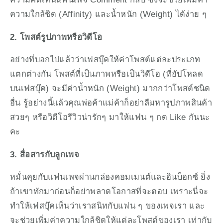
ความใกล้ชิด (Affinity) และน้ำหนัก (Weight) ได้ง่าย ๆ 
2. โพสต์รูปภาพหรือวิดีโอ
อย่างที่บอกไปแล้วว่าเฟสบุ๊คให้ค่าโพสต์แต่ละประเภท
แตกต่างกัน โพสต์ที่เป็นภาพหรือเป็นวิดีโอ (ที่อัปโหลด
บนเฟสบุ๊ค) จะมีค่าน้ำหนัก (Weight) มากกว่าโพสต์ชนิด
อื่น รู้อย่างนี้แล้วคุณพ่อค้าแม่ค้าก็อย่าลืมหารูปภาพสินค้า
สวยๆ หรือวิดีโอรีวิวน่ารักๆ มาให้แฟน ๆ กด Like กันนะ
คะ
3. สื่อสารกับลูกเพจ
หมั่นคุยกับแฟนเพจผ่านกล่องคอมเมนต์และอินบ็อกซ์ ยิ่ง
ถ้าเขาทักมาก่อนก็อย่าพลาดโอกาสที่จะตอบ เพราะนี่จะ
ทำให้เฟสบุ๊คเห็นว่าเราสนิทกับแฟน ๆ ของเพจเรา และ
จะช่วยเพิ่มค่าความใกล้ชิดให้แต่ละโพสต์ของเรา เท่ากับ