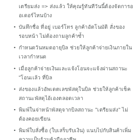
เตรียมส่ง => ส่งแล้ว ให้คุณรู้ทันทีวันนี้ต้องจัดการอ
อเดอร์ไหนบ้าง
บันทึกชื่อ ที่อยู่ เบอร์โทร ลูกค้าอัตโนมัติ สั่งของ
รอบหน้า ไม่ต้องถามลูกค้าซ้ำ
กำหนดวันหมดอายุบิล ช่วยให้ลูกค้าจ่ายเงินภายใน
เวลากำหนด
เมื่อลูกค้าจ่ายเงินและแจ้งโอนจะแจ้งผ่านสถานะ 
"โอนเเล้ว ที่บิล
ส่งของแล้วอัพเดตเลขพัสดุในบิล ช่วยให้ลูกค้าเช็ค
สถานะพัสดุไอ้เองตลอดเวลา
พิมพ์ในจ่าหน้าพัสดุจากบิลสถานะ "เตรียมส่ง" ไม่
ต้องคอยเขียน
พิมพ์ใบสั่งซื้อ (ใบเสร็บรับเงิน) แนบไปกับสินค้าเพิ่ม
ความเป็นร้านค้ามืออาชีพ