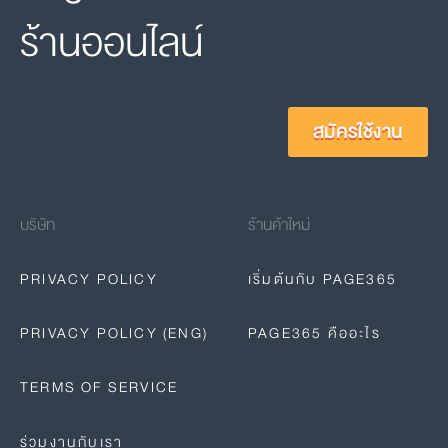
ร้านออนไลน์
สมัครใช้งาน
บริษัท
ร้านค้าใหม่
PRIVACY POLICY
เริ่มต้นกับ PAGE365
PRIVACY POLICY (ENG)
PAGE365 คืออะไร
TERMS OF SERVICE
ร่วมงานกับเรา