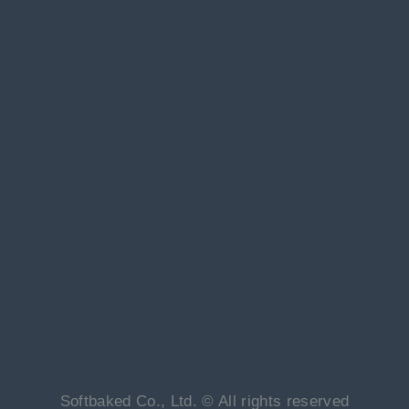
Softbaked Co., Ltd. © All rights reserved