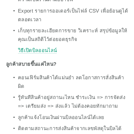
Export รายการออเดอร์เป็นไฟล์ CSV เพื่อย้อนดูได้
ตลอดเวลา
เก็บทุกรายละเอียดการขาย วิเคราะห์ สรุปข้อมูลให้
คุณเป็นสถิติไว้ต่อยอดธุรกิจ
วิธีเปิดบิลออนไลน์
ลูกค้าสบายขึ้นแค่ไหน?
คอนเฟิร์มสินค้าได้แม่นยำ ลดโอกาสการสั่งสินค้า
ผิด
รู้ทันทีสินค้าอยู่สถานะไหน ชำระเงิน => การจัดส่ง 
=> เตรียมส่ง => ส่งแล้ว ไม่ต้องคอยทักมาถาม
ลูกค้าแจ้งโอนเงินผ่านบิลออนไลน์ได้เลย
ติดตามสถานะการส่งสินค้าจากเลขพัสดุในบิลได้