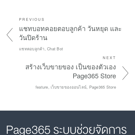
PREVIOUS
แชทบอทคอยตอบลูกค้า วันหยุด และ
วันปิดร้าน
แชทตอบลูกค้า, Chat Bot
NEXT
สร้างเว็บขายของ เป็นของตัวเอง
Page365 Store
feature, เว็บขายของออนไลน์, Page365 Store
Page365 ระบบช่วยจัดการ