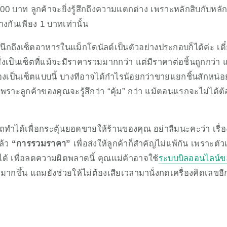
00 บาท ลูกค้าจะยิ่งรู้สึกถึงความแตกต่าง เพราะหลักสิบกับหลักห
กันเพียง 1 บาทเท่านั้น  
นึกถึงเซ็ตอาหารในแม็กโดนัลด์เป็นตัวอย่างประกอบก็ได้ค่ะ เดี๋
สั่งเป็นเซ็ตที่แม้จะมีราคารวมมากกว่า แต่มีราคาต่อชิ้นถูกกว่
องเป็นเซ็ตแบบนี้ บางทีอาจได้กำไรน้อยกว่าขายแยกชิ้นสักหน่
ราะลูกค้าของคุณจะรู้สึกว่า “คุ้ม” กว่า แม้ตอนแรกจะไม่ได้ต
มารถทำได้เพื่อกระตุ้นยอดขายให้ร้านของคุณ อย่าลืมนะคะว่า เรื่อ
้ว 
“การรวมราคา”
 เพื่อส่งให้ลูกค้าก็สำคัญไม่แพ้กัน เพราะตัว
ได้ เพื่อลดความผิดพลาดนี้ คุณแม่ค้าอาจใช้
ระบบบิลออนไลน์ข
กขึ้น แถมยังช่วยให้ไม่ต้องเสียเวลามานั่งกดเครื่องคิดเลขอ