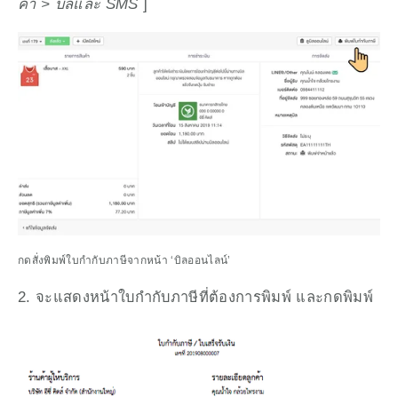
ค่า > บิลและ SMS 
] 
กดสั่งพิมพ์ใบกำกับภาษีจากหน้า ‘บิลออนไลน์’
2. จะแสดงหน้าใบกำกับภาษีที่ต้องการพิมพ์ และกดพิมพ์