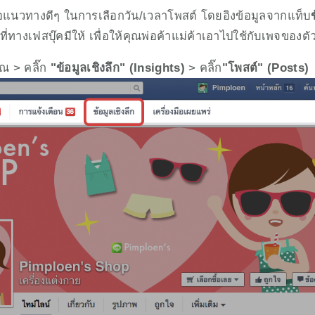
นอแนวทางดีๆ ในการเลือกวัน/เวลาโพสต์ โดยอิงข้อมูลจากแท็บ
ี่ทางเฟสบุ๊คมีให้ เพื่อให้คุณพ่อค้าแม่ค้าเอาไปใช้กับเพจของตัว
ณ > คลิ๊ก 
"ข้อมูลเชิงลึก" (Insights) 
> คลิ๊ก
"โพสต์" (Posts)