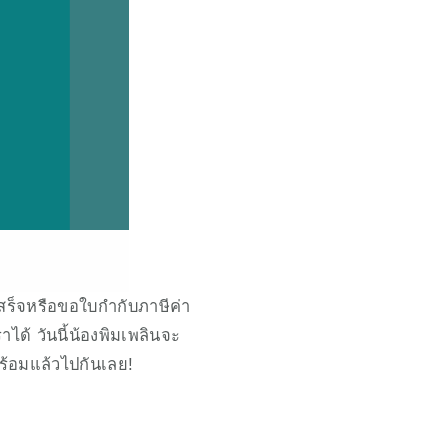
ร็จหรือขอใบกํากับภาษีค่า
ด้ วันนี้น้องพิมเพลินจะ
้อมแล้วไปกันเลย!