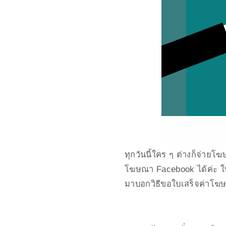
ทุกวันนี้ใคร ๆ ต่างก็จ่า
โฆษณา Facebook ได้ค่ะ ใบ
มาบอกวิธีขอใบเสร็จค่าโฆ