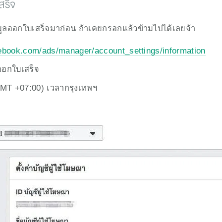
สร็จ
มูลออกใบเสร็จมาก่อน ถ้าเคยกรอกแล้วข้ามไปได้เลยจ้า 
ebook.com/ads/manager/account_settings/information
ออกใบเสร็จ
(GMT +07:00) เวลากรุงเทพฯ
ท