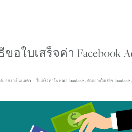
Privacy Policy
ิธีขอใบเสร็จค่า Facebook A
ด์
,
อยากเป็นแม่ค้า
ใบเสร็จค่าโฆษณา facebook
,
ตัวอย่างใบเสร็จ facebook