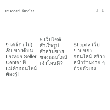
บทความที่เกี่ยวข้อง
5 เว็บไซต์
9 เคล็ด (ไม่)
Shopify เว็บ
สำเร็จรูป
บ
ลับ ขายดีบน
ขายของ
สำหรับขาย
P
Lazada Seller
ออนไลน์ สร้าง
ของออนไลน์
อ
Center ที่
หน้าร้านง่าย ๆ
เจ้าไหนดี?
ไ
แม่ค้าออนไลน์
ด้วยตัวเอง
ร
ต้องรู้!
อ
ก