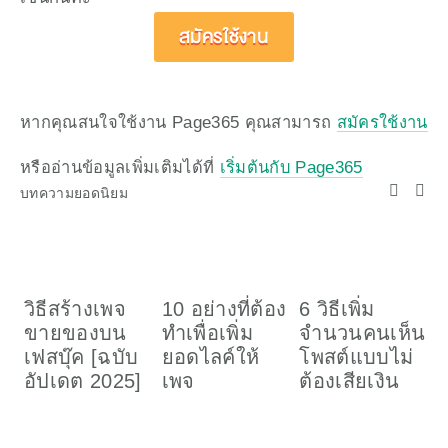
สมัครใช้งาน
หากคุณสนใจใช้งาน Page365 คุณสามารถ 
สมัครใช้งาน
หรืออ่านข้อมูลเพิ่มเติมได้ที่ 
เริ่มต้นกับ Page365
บทความยอดนิยม
วิธีสร้างเพจ
10 อย่างที่ต้อง
6 วิธีเพิ่ม
ว
ขายของบน
ทำเพื่อเพิ่ม
จำนวนคนเห็น
เ
เฟสบุ๊ค [ฉบับ
ยอดไลค์ให้
โพสต์แบบไม่
อ
อัปเดต 2025]
เพจ
ต้องเสียเงิน
ค
(