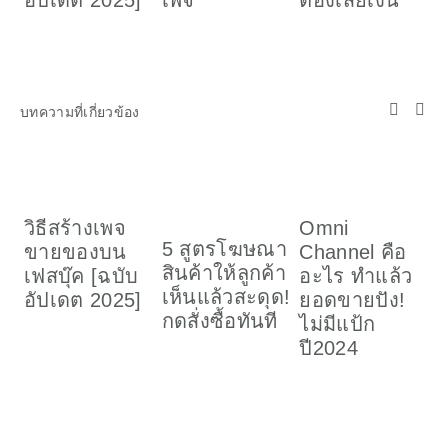
อัปเดต 2025]
เพจ
ต้องเสียเงิน
ค
(
บทความที่เกี่ยวข้อง
วิธีสร้างเพจ
Omni
เ
5 สูตรโฆษณา
ขายของบน
Channel คือ
ข
สินค้าให้ลูกค้า
เฟสบุ๊ค [ฉบับ
อะไร ทำแล้ว
ร
เห็นแล้วสะดุด!
อัปเดต 2025]
ยอดขายปัง!
กดสั่งซื้อทันที
ไม่มีแป้ก
ปี2024