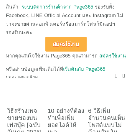
สินค้า  
ระบบจัดการร้านค้าจาก Page365 
รองรับทั้ง 
Facebook, LINE Official Account และ Instagram ไม่
ว่าจะขายผ่านคอมพิวเตอร์หรือสมาร์ทโฟนก็มีแอปฯ 
รองรับนะคะ
สมัครใช้งาน
หากคุณสนใจใช้งาน Page365 คุณสามารถ
 สมัครใช้งาน
หรืออ่านข้อมูลเพิ่มเติมได้ที่
เริ่มต้นกับ Page365
บทความยอดนิยม
วิธีสร้างเพจ
10 อย่างที่ต้อง
6 วิธีเพิ่ม
ว
ขายของบน
ทำเพื่อเพิ่ม
จำนวนคนเห็น
เ
เฟสบุ๊ค [ฉบับ
ยอดไลค์ให้
โพสต์แบบไม่
อ