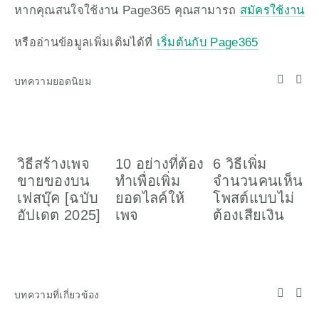
หากคุณสนใจใช้งาน Page365 คุณสามารถ 
สมัครใช้งาน
หรืออ่านข้อมูลเพิ่มเติมได้ที่ 
เริ่มต้นกับ Page365
บทความยอดนิยม
วิธีสร้างเพจ
10 อย่างที่ต้อง
6 วิธีเพิ่ม
ว
ขายของบน
ทำเพื่อเพิ่ม
จำนวนคนเห็น
เ
เฟสบุ๊ค [ฉบับ
ยอดไลค์ให้
โพสต์แบบไม่
อ
อัปเดต 2025]
เพจ
ต้องเสียเงิน
ค
(
บทความที่เกี่ยวข้อง