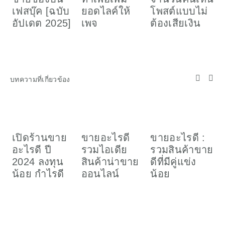
เ
เฟสบุ๊ค [ฉบับ
ยอดไลค์ให้
โพสต์แบบไม่
อ
อัปเดต 2025]
เพจ
ต้องเสียเงิน
ค
(
บทความที่เกี่ยวข้อง
ข
เปิดร้านขาย
ขายอะไรดี
ขายอะไรดี :
ร
อะไรดี ปี
รวมไอเดีย
รวมสินค้าขาย
ฝ
2024 ลงทุน
สินค้าน่าขาย
ดีที่มีคู่แข่ง
น้อย กำไรดี
ออนไลน์
น้อย