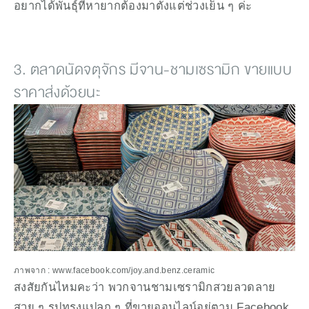
อยากได้พันธ์ุที่หายากต้องมาตั้งแต่ช่วงเย็น ๆ ค่ะ
3. ตลาดนัดจตุจักร มีจาน-ชามเซรามิก ขายแบบ
ราคาส่งด้วยนะ
ภาพจาก : www.facebook.com/joy.and.benz.ceramic
สงสัยกันไหมคะว่า พวกจานชามเซรามิกสวยลวดลาย
สวย ๆ รูปทรงแปลก ๆ ที่ขายออนไลน์อยู่ตาม Facebook, 