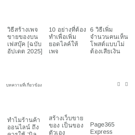
วิธีสร้างเพจ
10 อย่างที่ต้อง
6 วิธีเพิ่ม
ว
ขายของบน
ทำเพื่อเพิ่ม
จำนวนคนเห็น
เ
เฟสบุ๊ค [ฉบับ
ยอดไลค์ให้
โพสต์แบบไม่
อ
อัปเดต 2025]
เพจ
ต้องเสียเงิน
ค
(
บทความที่เกี่ยวข้อง
สร้างเว็บขาย
ทำไมร้านค้า
ร
Page365
ของ เป็นของ
ออนไลน์ ถึง
อ
Express
ตัวเอง
ควรใช้ 'บิล
ช