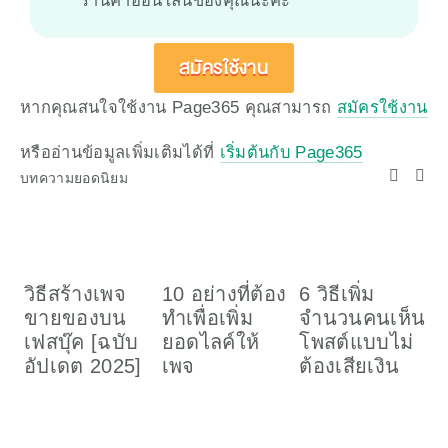
สมัครใช้งาน
หากคุณสนใจใช้งาน Page365 คุณสามารถ 
สมัครใช้งาน
หรืออ่านข้อมูลเพิ่มเติมได้ที่ 
เริ่มต้นกับ Page365
บทความยอดนิยม
วิธีสร้างเพจ
10 อย่างที่ต้อง
6 วิธีเพิ่ม
ว
ขายของบน
ทำเพื่อเพิ่ม
จำนวนคนเห็น
เ
เฟสบุ๊ค [ฉบับ
ยอดไลค์ให้
โพสต์แบบไม่
อ
อัปเดต 2025]
เพจ
ต้องเสียเงิน
ค
(