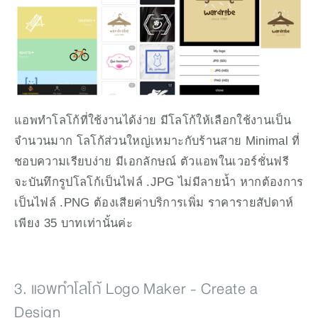
แอพทำโลโก้ที่ใช้งานได้ง่าย มีโลโก้ให้เลือกใช้งานเป็น
จำนวนมาก โลโก้ส่วนใหญ่เหมาะกับร้านสาย Minimal ที่
ชอบความเรียบง่าย มีเอกลักษณ์ ตัวแอพในเวอร์ชั่นฟรี
จะบันทึกรูปโลโก้เป็นไฟล์ .JPG ไม่มีลายน้ำ หากต้องการ
เป็นไฟล์ .PNG ต้องเสียค่าบริการเพิ่ม ราคารายสัปดาห์
เพียง 35 บาทเท่านั้นค่ะ
3. แอพทำโลโก้ Logo Maker - Create a 
Design