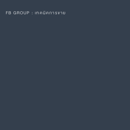
FB GROUP : เทคนิคการขาย