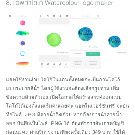
8. แอพทำโลโก้ Watercolour logo maker
แอพใช้งานง่าย โลโก้ในแอพทั้งหมดจะเป็นภาพโลโก้
แบบระบายสีน้ำ โดยผู้ใช้งานจะต้องเลือกรูปทรง เพิ่ม
ข้อความด้วยตัวเอง เปิดโอกาสให้สร้างสรรค์ออกแบบ
โลโก้ได้เองตั้งแต่เริ่มต้นเลยค่ะ แอพในเวอร์ชั่นฟรี จะบัน
ทึกไฟล์ .JPG มีลายน้ำติดด้วย หากต้องการนำลายน้ำ
ออก บันทึกเป็นไฟล์ .PNG ได้ ต้องทำการอัพเกรดบัญชี
ก่อนนะคะ ค่าบริการจ่ายเพียงครั้งเดียว 349 บาท ใช้ได้