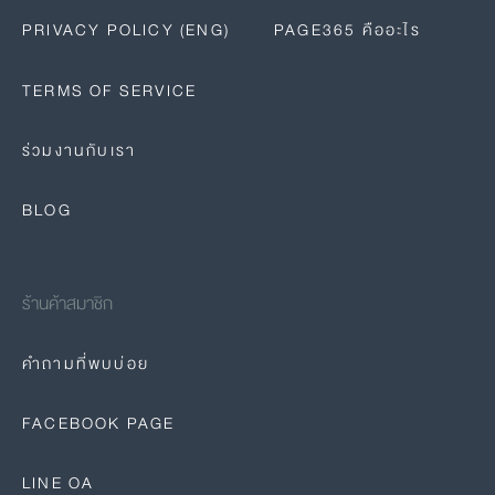
PRIVACY POLICY (ENG)
PAGE365 คืออะไร
TERMS OF SERVICE
ร่วมงานกับเรา
BLOG
ร้านค้าสมาชิก
คำถามที่พบบ่อย
FACEBOOK PAGE
LINE OA