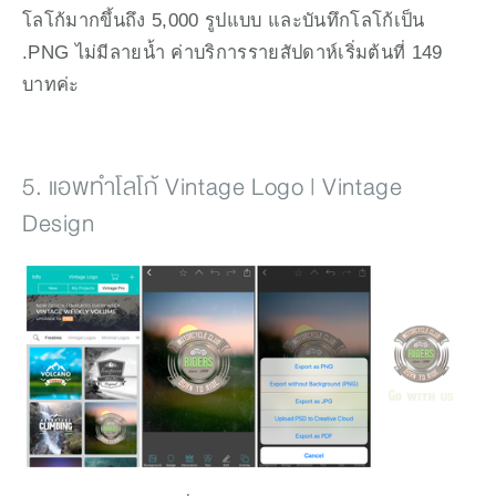
โลโก้มากขึ้นถึง 5,000 รูปแบบ และบันทึกโลโก้เป็น 
.PNG ไม่มีลายน้ำ ค่าบริการรายสัปดาห์เริ่มต้นที่ 149 
บาทค่ะ
5. แอพทำโลโก้ Vintage Logo | Vintage 
Design