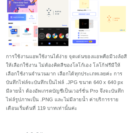
การใช้งานแอพใช้งานได้ง่าย จุดเด่นของแอพคือมีวงล้อสี
ให้เลือกใช้งาน ไม่ต้องคิดสีของโลโก้เอง โลโก้ฟรีมีให้
เลือกใช้งานจำนวนมาก เลือกได้ทุกประเภทเลยค่ะ การ
บันทึกไฟล์จะบันทึกเป็นไฟล์ .JPG ขนาด 640 x 640 px 
มีลายน้ำ ต้องอัพเกรดบัญชีเป็นเวอร์ชั่น Pro จึงจะบันทึก
ไฟล์รูปภาพเป็น .PNG และไม่มีลายน้ำ ค่าบริการราย
เดือนเริ่มต้นที่ 119 บาทเท่านั้นค่ะ