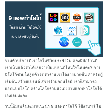
ร้านค้าบริการที่เราใช้ในชีวิตประจำวัน ต้องมีสักร้านที่
เราเห็นแล้วจำได้เลยว่าเป็นแบรนด์ไหนใช่ไหมคะ? การ
มีโลโก้ช่วยให้ลูกค้าจดจำร้านเราได้ง่ายมากขึ้น สำหรับผู้
เริ่มต้น สร้างแบรนด์ สร้างร้านออนไลน์ เราก็สามารถ
ออกแบบโลโก้ สร้างโลโก้ร้านตัวเองผ่านแอพทำโลโก้ได้
เองเลยนะคะ 
วันนี้พิมเพลินจะมาแนะนำ 9 แอพทำโลโก้ ใช้งานฟรี ไม่