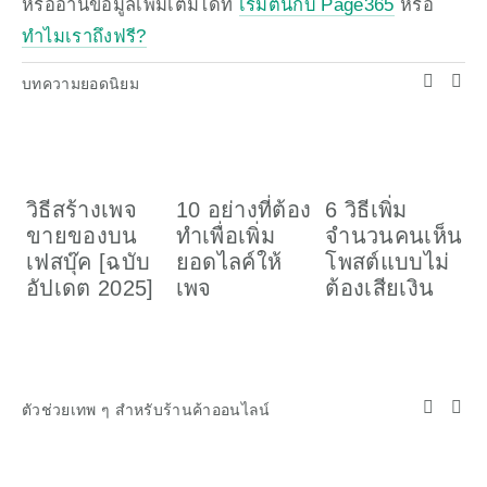
หรืออ่านข้อมูลเพิ่มเติมได้ที่ 
เริ่มต้นกับ Page365
 หรือ 
ทำไมเราถึงฟรี?
บทความยอดนิยม
วิธีสร้างเพจ
10 อย่างที่ต้อง
6 วิธีเพิ่ม
ว
ขายของบน
ทำเพื่อเพิ่ม
จำนวนคนเห็น
เ
เฟสบุ๊ค [ฉบับ
ยอดไลค์ให้
โพสต์แบบไม่
อ
อัปเดต 2025]
เพจ
ต้องเสียเงิน
ค
(
ตัวช่วยเทพ ๆ สำหรับร้านค้าออนไลน์