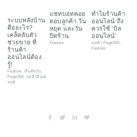
ส
แชทบอทคอย
ทำไมร้านค้า
ข
ระบบหลังบ้าน
ตอบลูกค้า วัน
ออนไลน์ ถึง
ต
คืออะไร?
หยุด และวัน
ควรใช้ 'บิล
เคล็ดลับตัว
ปิดร้าน
ออนไลน์'
S
ช่วยขาย ที่
Feature
แม่ค้า Page365
,
Feature
แ
ร้านค้า
F
ออนไลน์ต้อง
รู้!
Feature
,
เริ่มต้นกับ
Page365
,
แม่ค้าอินเท
รนด์