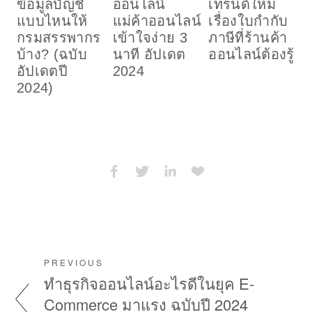
ข้อมูลบัญชี
ออนไลน์
เทรนด์ใหม่
เ
แบบไหนให้
แม่ค้าออนไลน์
เรื่องใบกำกับ
ก
กรมสรรพากร
เข้าใจง่าย 3
ภาษีที่ร้านค้า
อ
บ้าง? (ฉบับ
นาที อัปเดต
ออนไลน์ต้องรู้
ส
อัปเดตปี
2024
2024)
PREVIOUS
ทำธุรกิจออนไลน์อะไรดีในยุค E-
Commerce มาแรง ฉบับปี 2024