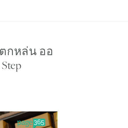
เข้าสู่ระบบ
สมัครใช้งาน
PH
EN
์ตกหล่น ออ
 Step
น