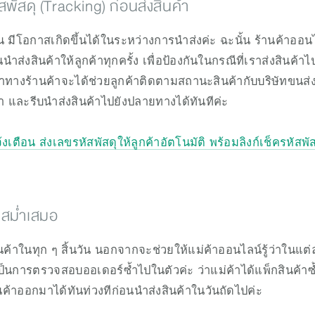
สพัสดุ (Tracking) ก่อนส่งสินค้า
มีโอกาสเกิดขึ้นได้ในระหว่างการนำส่งค่ะ ฉะนั้น ร้านค้าออนไ
นนำส่งสินค้าให้ลูกค้าทุกครั้ง เพื่อป้องกันในกรณีที่เราส่งสินค้า
ญหาทางร้านค้าจะได้ช่วยลูกค้าติดตามสถานะสินค้ากับบริษัทขนส่งที
า และรีบนำส่งสินค้าไปยังปลายทางได้ทันทีค่ะ
งเตือน ส่งเลขรหัสพัสดุให้ลูกค้าอัตโนมัติ พร้อมลิงก์เช็ครหัส
างสม่ำเสมอ
นค้าในทุก ๆ สิ้นวัน นอกจากจะช่วยให้แม่ค้าออนไลน์รู้ว่าในแต
งเป็นการตรวจสอบออเดอร์ซ้ำไปในตัวค่ะ ว่าแม่ค้าได้แพ็กสินค้า
ค้าออกมาได้ทันท่วงทีก่อนนำส่งสินค้าในวันถัดไปค่ะ 