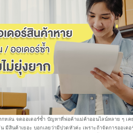
กหล่น จดออเดอร์ซ้ำ ปัญหาที่พ่อค้าแม่ค้าออนไลน์หลาย ๆ เคยเ
วัน มีสินค้าเยอะ บอกเลยว่ามีปวดหัวค่ะ เพราะถ้าจัดการออเดอ