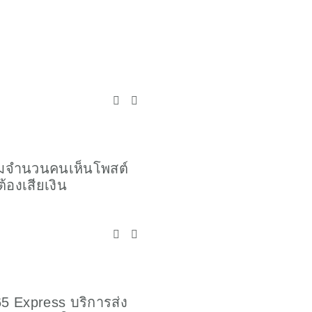
พิ่มจำนวนคนเห็นโพสต์
วิธีง่ายๆ ดันเพจให้ติดอัน
้องเสียเงิน
ช่องค้นหาเฟสบุ๊ค (Faceb
SEO)
5 Express บริการส่ง
ร้านค้าออนไลน์ รับชำระค