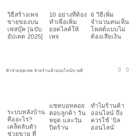
วิธีสร้างเพจ
10 อย่างที่ต้อง
6 วิธีเพิ่ม
ว
ขายของบน
ทำเพื่อเพิ่ม
จำนวนคนเห็น
เ
เฟสบุ๊ค [ฉบับ
ยอดไลค์ให้
โพสต์แบบไม่
อ
อัปเดต 2025]
เพจ
ต้องเสียเงิน
ค
(
ตัวช่วยสุดเทพ ช่วยร้านค้าออนไลน์ขายดี
ส
แชทบอทคอย
ทำไมร้านค้า
ข
ระบบหลังบ้าน
ตอบลูกค้า วัน
ออนไลน์ ถึง
ต
คืออะไร?
หยุด และวัน
ควรใช้ 'บิล
เคล็ดลับตัว
ปิดร้าน
ออนไลน์'
S
ช่วยขาย ที่