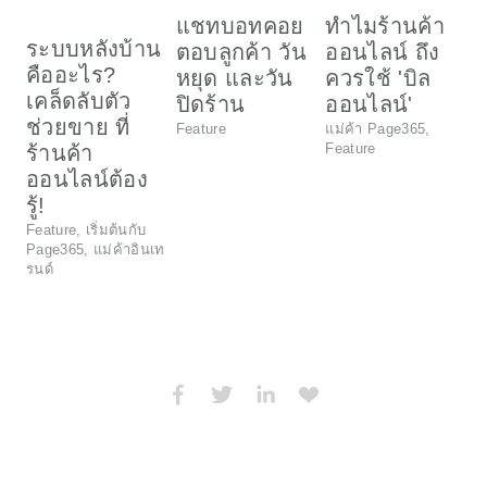
ส
แชทบอทคอย
ทำไมร้านค้า
ข
ระบบหลังบ้าน
ตอบลูกค้า วัน
ออนไลน์ ถึง
ต
คืออะไร?
หยุด และวัน
ควรใช้ 'บิล
เคล็ดลับตัว
ปิดร้าน
ออนไลน์'
S
ช่วยขาย ที่
Feature
แม่ค้า Page365
,
Feature
แ
ร้านค้า
F
ออนไลน์ต้อง
รู้!
Feature
,
เริ่มต้นกับ
Page365
,
แม่ค้าอินเท
รนด์