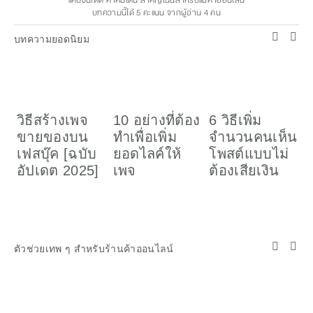
แคปชั่นเด็ด คำคมโดน สำคัญไฉนสำหรับแม่ค้าออนไลน์
บทความนี้ได้
5
คะแนน จากผู้อ่าน
4
คน
บทความยอดนิยม
วิธีสร้างเพจ
10 อย่างที่ต้อง
6 วิธีเพิ่ม
ว
ขายของบน
ทำเพื่อเพิ่ม
จำนวนคนเห็น
เ
เฟสบุ๊ค [ฉบับ
ยอดไลค์ให้
โพสต์แบบไม่
อ
อัปเดต 2025]
เพจ
ต้องเสียเงิน
ค
(
ตัวช่วยเทพ ๆ สำหรับร้านค้าออนไลน์