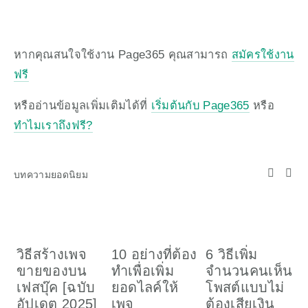
หากคุณสนใจใช้งาน Page365 คุณสามารถ 
สมัครใช้งาน
ฟรี
หรืออ่านข้อมูลเพิ่มเติมได้ที่ 
เริ่มต้นกับ Page365
 หรือ 
ทำไมเราถึงฟรี?
บทความยอดนิยม
วิธีสร้างเพจ
10 อย่างที่ต้อง
6 วิธีเพิ่ม
ว
ขายของบน
ทำเพื่อเพิ่ม
จำนวนคนเห็น
เ
เฟสบุ๊ค [ฉบับ
ยอดไลค์ให้
โพสต์แบบไม่
อ
อัปเดต 2025]
เพจ
ต้องเสียเงิน