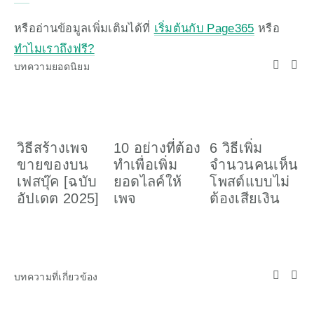
หรืออ่านข้อมูลเพิ่มเติมได้ที่ 
เริ่มต้นกับ Page365
 หรือ 
ทำไมเราถึงฟรี?
บทความยอดนิยม
วิธีสร้างเพจ
10 อย่างที่ต้อง
6 วิธีเพิ่ม
ว
ขายของบน
ทำเพื่อเพิ่ม
จำนวนคนเห็น
เ
เฟสบุ๊ค [ฉบับ
ยอดไลค์ให้
โพสต์แบบไม่
อ
อัปเดต 2025]
เพจ
ต้องเสียเงิน
ค
(
บทความที่เกี่ยวข้อง