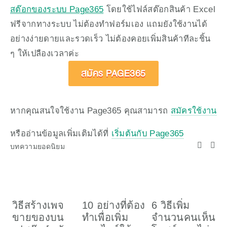
สต๊อกของระบบ Page365
 โดยใช้ไฟล์สต๊อกสินค้า Excel 
ฟรีจากทางระบบ ไม่ต้องทำฟอร์มเอง แถมยังใช้งานได้
อย่างง่ายดายและรวดเร็ว ไม่ต้องคอยเพิ่มสินค้าทีละชิ้น 
ๆ ให้เปลืองเวลาค่ะ
สมัคร PAGE365
หากคุณสนใจใช้งาน Page365 คุณสามารถ 
สมัครใช้งาน
หรืออ่านข้อมูลเพิ่มเติมได้ที่ 
เริ่มต้นกับ Page365
บทความยอดนิยม
วิธีสร้างเพจ
10 อย่างที่ต้อง
6 วิธีเพิ่ม
ว
ขายของบน
ทำเพื่อเพิ่ม
จำนวนคนเห็น
เ