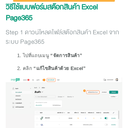
วิธีใช้แบบฟอร์มสต๊อกสินค้า Excel 
Page365
Step 1 ดาวน์โหลดไฟล์สต๊อกสินค้า Excel จาก
ระบบ Page365
1. ไปที่แถบเมนู 
“จัดการสินค้า”
2. คลิก
 “แก้ไขสินค้าด้วย Excel”