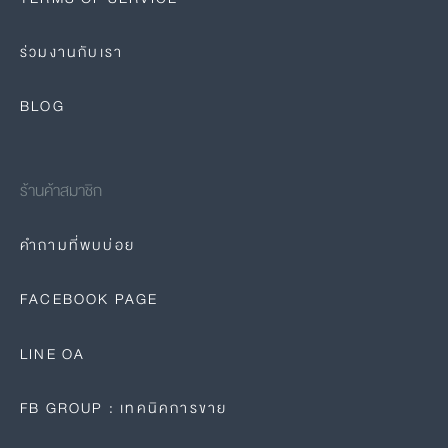
ร่วมงานกับเรา
BLOG
ร้านค้าสมาชิก
คำถามที่พบบ่อย
FACEBOOK PAGE
LINE OA
FB GROUP : เทคนิคการขาย