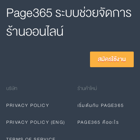
Page365 ระบบช่วยจัดการ
ร้านออนไลน์
สมัครใช้งาน
บริษัท
ร้านค้าใหม่
PRIVACY POLICY
เริ่มต้นกับ PAGE365
PRIVACY POLICY (ENG)
PAGE365 คืออะไร
TERMS OF SERVICE