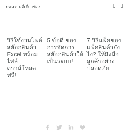
บทความที่เกี่ยวข้อง
วิธีใช้งานไฟล์
5 ข้อดี ของ
7 วิธีแพ็คของ
สต๊อกสินค้า
การจัดการ
แพ็คสินค้ายัง
ว
Excel พร้อม
สต๊อกสินค้าให้
ไง? ให้ถึงมือ
เ
ไฟล์
เป็นระบบ!
ลูกค้าอย่าง
ห
ดาวน์โหลด
ปลอดภัย
ต
ฟรี!
อ
S