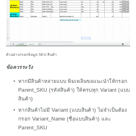
ตัวอย่างกรอกข้อมูล SKU สินค้า
ข้อควรระวัง
หากมีสินค้าหลายแบบ พิมเพลินขอแนะนำให้กรอก 
Parent_SKU (รหัสสินค้า) ให้ครบทุก Variant (แบบ
สินค้า)
หากสินค้าไม่มี Variant (แบบสินค้า) ไม่จำเป็นต้อง
กรอก Variant_Name (ชื่อแบบสินค้า) และ 
Parent_SKU