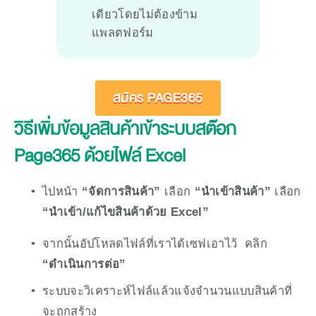
เดียวโดยไม่ต้องข้าม
แพลตฟอร์ม
สมัคร PAGE365
วิธีเพิ่มข้อมูลสินค้าเข้าระบบสต๊อก 
Page365 ด้วยไฟล์ Excel
ไปหน้า 
“จัดการสินค้า”
 เลือก 
“นำเข้าสินค้า”
 เลือก 
“นำเข้า/แก้ไขสินค้าด้วย Excel”
จากนั้นอัปโหลดไฟล์ที่เราได้เซฟเอาไว้  คลิก 
“ดำเนินการต่อ”
ระบบจะวิเคราะห์ไฟล์แล้วแจ้งจำนวนแบบสินค้าที่
จะถูกสร้าง